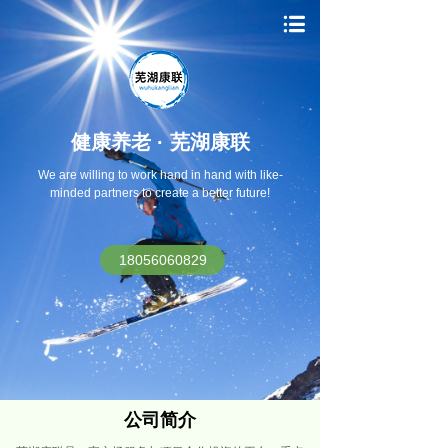
健康养老 · 芜湖康联
We are willing to work hand in hand with like-
minded partners to create a better future!
18056060829
公司简介